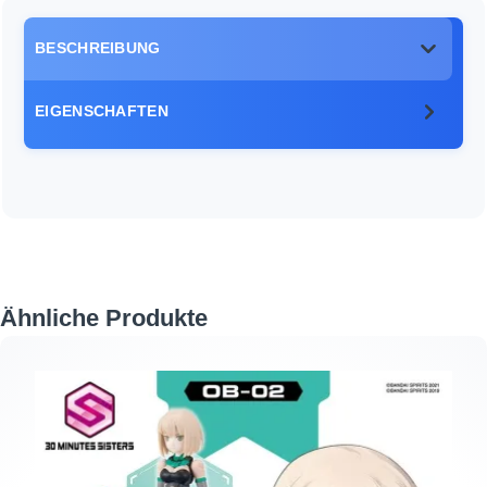
BESCHREIBUNG
EIGENSCHAFTEN
Produktgalerie überspringen
Ähnliche Produkte