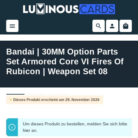
alt springen
Bandai | 30MM Option Parts
Set Armored Core VI Fires Of
Rubicon | Weapon Set 08
Bildergalerie überspringen
Dieses Produkt erscheint am 29. November 2026
Pre-Order
Um dieses Produkt zu bestellen, melden Sie sich bitte
hier
an.