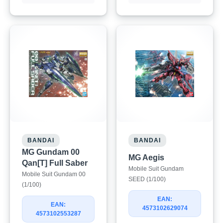
BANDAI
BANDAI
MG Gundam 00
MG Aegis
Qan[T] Full Saber
Mobile Suit Gundam
Mobile Suit Gundam 00
SEED (1/100)
(1/100)
EAN:
EAN:
4573102629074
4573102553287