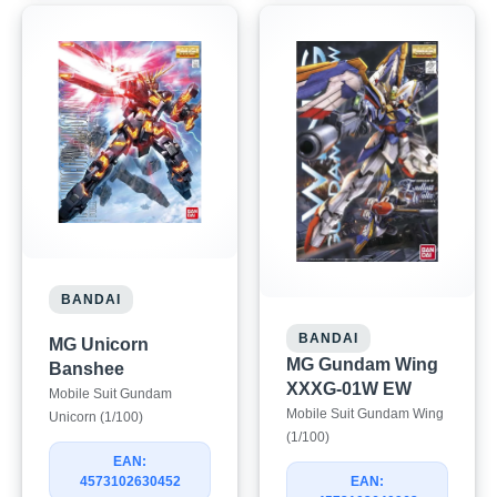
BANDAI
BANDAI
MG Unicorn
MG Gundam Wing
Banshee
XXXG-01W EW
Mobile Suit Gundam
Mobile Suit Gundam Wing
Unicorn (1/100)
(1/100)
EAN:
EAN:
4573102630452