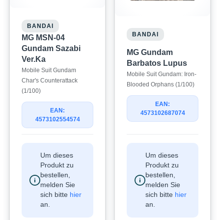
BANDAI
BANDAI
MG MSN-04
Gundam Sazabi
MG Gundam
Ver.Ka
Barbatos Lupus
Mobile Suit Gundam
Mobile Suit Gundam: Iron-
Char's Counterattack
Blooded Orphans (1/100)
(1/100)
EAN:
EAN:
4573102687074
4573102554574
Um dieses
Um dieses
Produkt zu
Produkt zu
bestellen,
bestellen,
melden Sie
melden Sie
sich bitte
hier
sich bitte
hier
an.
an.