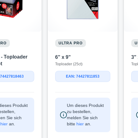
PRO
ULTRA PRO
U
 - Toploader
6" x 9"
3" 
pt
Toploader (25ct)
Top
EAN: 74427811853
 74427818463
ieses Produkt
Um dieses Produkt
estellen,
zu bestellen,
en Sie sich
melden Sie sich
e
hier
an.
bitte
hier
an.