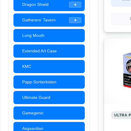
Dragon Shield
Gatherers' Tavern
Long Mouth
Extended Art Case
KMC
Papp-Sortierkisten
Ultimate Guard
Gamegenic
ULTRA 
Asgaardian