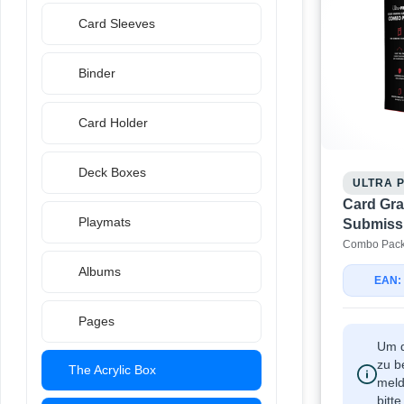
Card Sleeves
Binder
Card Holder
Deck Boxes
ULTRA 
Card Gra
Playmats
Submiss
Combo Pack 
Albums
EAN:
Pages
Um d
zu b
The Acrylic Box
meld
bitt