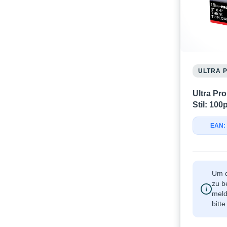
ULTRA 
Ultra Pro
Stil: 100
EAN:
Um d
zu b
meld
bitt