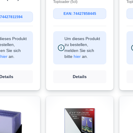
Toploader (5ct)
Top
EAN: 74427858445
 74427811594
ieses Produkt
Um dieses Produkt
estellen,
zu bestellen,
en Sie sich
melden Sie sich
e
hier
an.
bitte
hier
an.
Details
Details