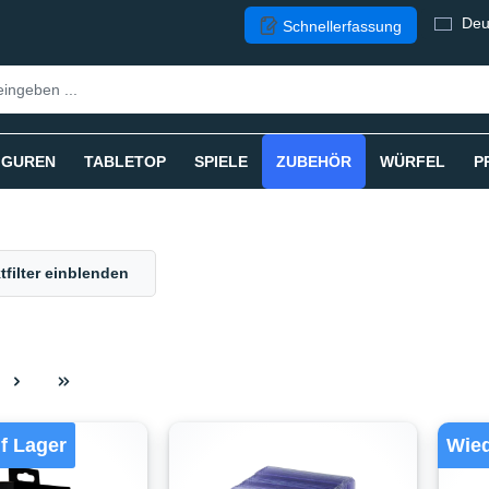
Deu
Schnellerfassung
IGUREN
TABLETOP
SPIELE
ZUBEHÖR
WÜRFEL
P
tfilter einblenden
f Lager
Wied