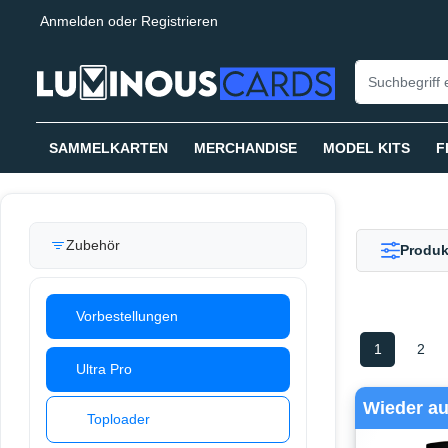
Anmelden
oder
Registrieren
springen
Zur Hauptnavigation springen
SAMMELKARTEN
MERCHANDISE
MODEL KITS
F
Zubehör
Produk
Vorbestellungen
1
2
Ultra Pro
Wieder au
Toploader