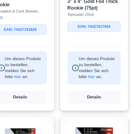
3" x 4" Gold Foil Thick
okie
Rookie (75pt)
loaders & Card Sleeves
Toploader (25ct)
t)
EAN: 74427817664
EAN: 74427152826
Um dieses Produkt
Um dieses Produkt
zu bestellen,
zu bestellen,
melden Sie sich
melden Sie sich
bitte
hier
an.
bitte
hier
an.
Details
Details