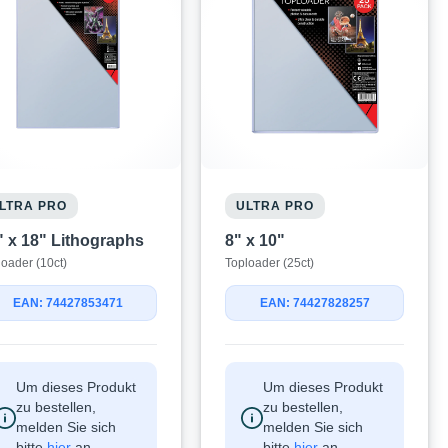
LTRA PRO
ULTRA PRO
" x 18" Lithographs
8" x 10"
loader (10ct)
Toploader (25ct)
EAN: 74427853471
EAN: 74427828257
Um dieses Produkt
Um dieses Produkt
zu bestellen,
zu bestellen,
melden Sie sich
melden Sie sich
bitte
hier
an.
bitte
hier
an.