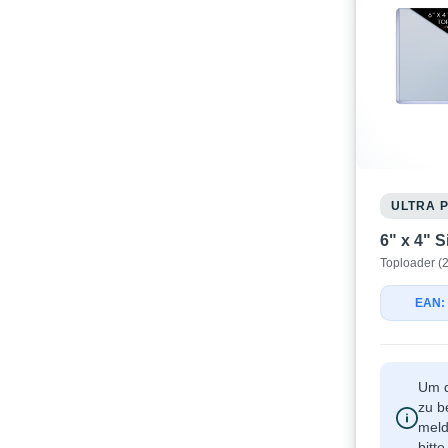
ULTRA 
6" x 4" 
Toploader (2
EAN:
Um d
zu b
meld
bitt