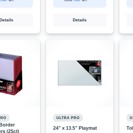
Details
Details
PRO
ULTRA PRO
U
Border
24" x 13.5" Playmat
To
rs (25ct)