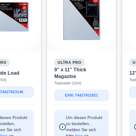
PRO
ULTRA PRO
U
9" x 11" Thick
Side Load
12
Magazine
5ct)
Top
Toploader (10ct)
 74427823146
EAN: 74427811921
ieses Produkt
Um dieses Produkt
estellen,
zu bestellen,
en Sie sich
melden Sie sich
e
hier
an.
bitte
hier
an.