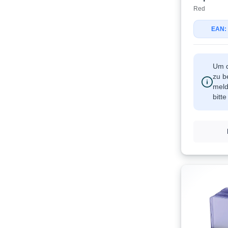
Red
EAN:
Um d
zu b
meld
bitt