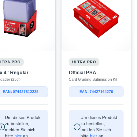
LTRA PRO
ULTRA PRO
 x 4" Regular
Official PSA
loader (25ct)
Card Grading Submission Kit
EAN: 074427812225
EAN: 74427164270
Um dieses Produkt
Um dieses Produkt
zu bestellen,
zu bestellen,
melden Sie sich
melden Sie sich
bitte
hier
an.
bitte
hier
an.