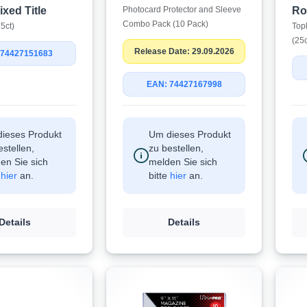
ixed Title
Photocard Protector and Sleeve
Ro
Combo Pack (10 Pack)
5ct)
Top
(25c
Release Date: 29.09.2026
 74427151683
EAN: 74427167998
ieses Produkt
Um dieses Produkt
estellen,
zu bestellen,
en Sie sich
melden Sie sich
e
hier
an.
bitte
hier
an.
Details
Details