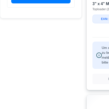
3" x 4" M
Toploader (2
EAN:
Um d
zu b
meld
bitt