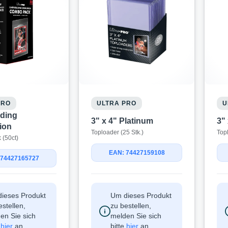
PRO
ULTRA PRO
U
ding
3" x 4" Platinum
3"
ion
Toploader (25 Stk.)
Top
(50ct)
EAN: 74427159108
 74427165727
ieses Produkt
Um dieses Produkt
estellen,
zu bestellen,
en Sie sich
melden Sie sich
e
hier
an.
bitte
hier
an.