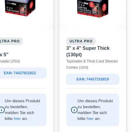
LTRA PRO
ULTRA PRO
3" x 4" Super Thick
x 5"
(130pt)
loader (25ct)
Toploader & Thick Card Sleeves
Combo (10ct)
EAN: 74427811822
EAN: 74427152819
Um dieses Produkt
Um dieses Produkt
zu bestellen,
zu bestellen,
melden Sie sich
melden Sie sich
bitte
hier
an.
bitte
hier
an.