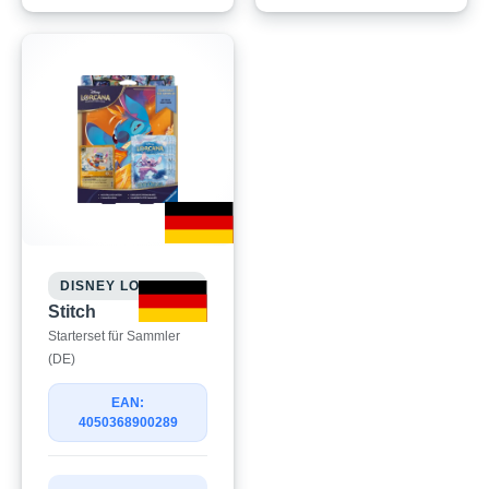
DISNEY LORCANA
Stitch
Starterset für Sammler
(DE)
EAN:
4050368900289