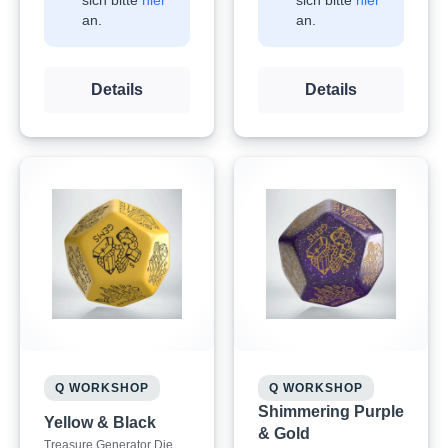
sich bitte
hier
sich bitte
hier
an.
an.
Details
Details
Q WORKSHOP
Q WORKSHOP
Shimmering Purple
Yellow & Black
& Gold
Treasure Generator Die