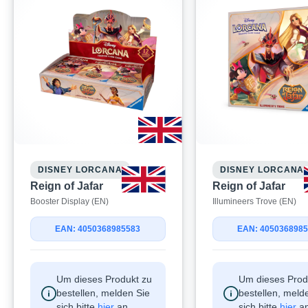
DISNEY LORCANA
DISNEY LORCANA
Reign of Jafar
Reign of Jafar
Booster Display (EN)
Illumineers Trove (EN)
EAN: 4050368985583
EAN: 405036898
Um dieses Produkt zu
Um dieses Prod
bestellen, melden Sie
bestellen, meld
sich bitte
hier
an.
sich bitte
hier
an