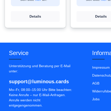
Details
Details
Service
Informa
Unterstützung und Beratung per E-Mail
Impressum
unter:
Datenschut
support@luminous.cards
AGB
Mo–Fr, 08:00–15:00 Uhr Bitte beachten:
Widerrufsb
Keine Anrufe – nur E-Mail-Anfragen.
Jobs
Anrufe werden nicht
entgegengenommen.