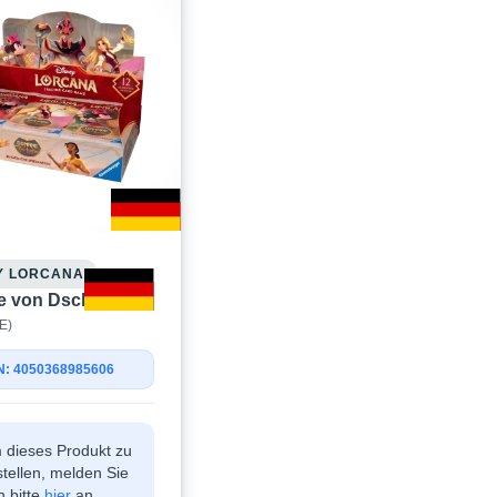
Y LORCANA
 von Dschafar
E)
: 4050368985606
 dieses Produkt zu
tellen, melden Sie
h bitte
hier
an.