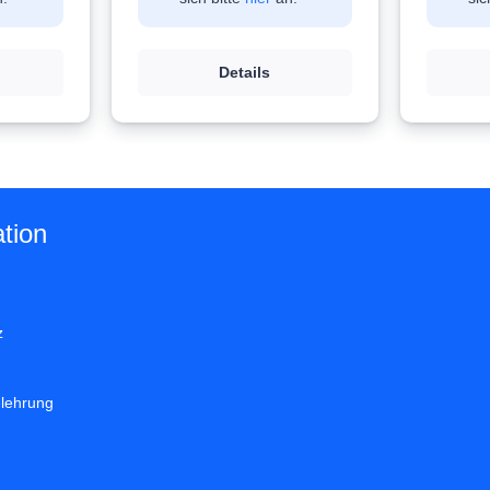
Details
tion
z
elehrung