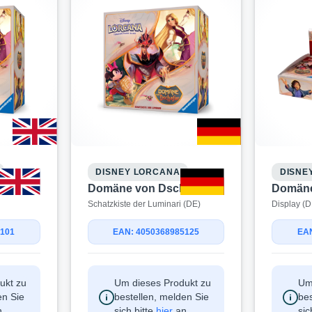
DISNEY LORCANA
DISNE
Domäne von Dschafar
Domäne
Schatzkiste der Luminari (DE)
Display (D
5101
EAN: 4050368985125
EAN
ukt zu
Um dieses Produkt zu
Um
en Sie
bestellen, melden Sie
bes
.
sich bitte
hier
an.
sic