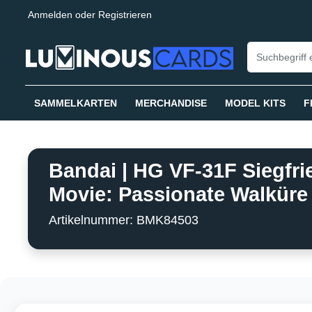
Anmelden
oder
Registrieren
springen
Zur Hauptnavigation springen
SAMMELKARTEN
MERCHANDISE
MODEL KITS
F
Bandai | HG VF-31F Siegfri
Movie: Passionate Walküre 
Artikelnummer: BMK84503