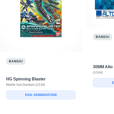
BANDAI
BANDAI
30MM Alto
(1/144)
HG Spinning Blaster
E
Mobile Suit Gundam (1/144)
EAN: 4549660257608