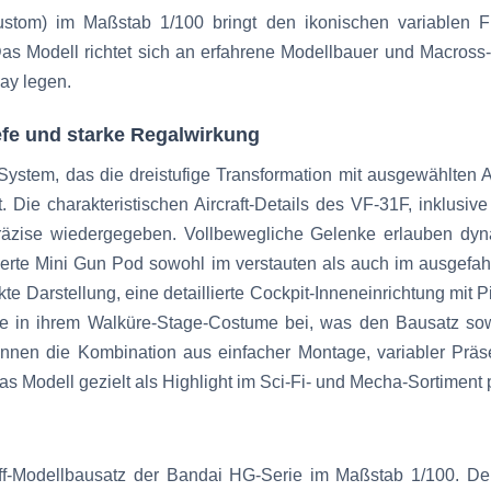
ustom) im Maßstab 1/100 bringt den ikonischen variablen F
 Das Modell richtet sich an erfahrene Modellbauer und Macross
ay legen.
efe und starke Regalwirkung
stem, das die dreistufige Transformation mit ausgewählten Au
. Die charakteristischen Aircraft-Details des VF-31F, inklusiv
räzise wiedergegeben. Vollbewegliche Gelenke erlauben dyn
ierte Mini Gun Pod sowohl im verstauten als auch im ausgefah
kte Darstellung, eine detaillierte Cockpit-Inneneinrichtung mit 
me in ihrem Walküre-Stage-Costume bei, was den Bausatz so
nnen die Kombination aus einfacher Montage, variabler Präse
Modell gezielt als Highlight im Sci-Fi- und Mecha-Sortiment p
off-Modellbausatz der Bandai HG-Serie im Maßstab 1/100. D