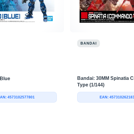
BANDAI
Bandai: 30MM Spinatia
 Blue
Type (1/144)
AN: 4573102577801
EAN: 45731026218