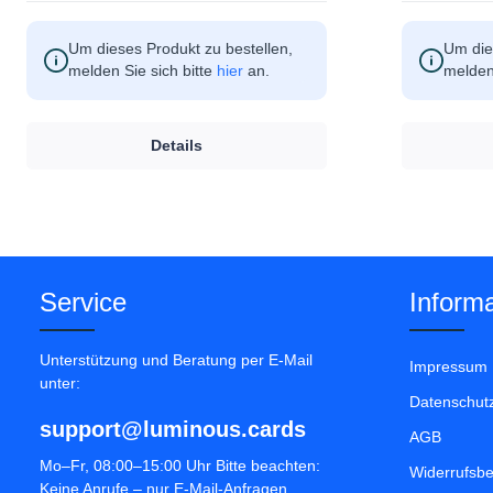
Um dieses Produkt zu bestellen,
Um die
melden Sie sich bitte
hier
an.
melden 
Details
Service
Informa
Unterstützung und Beratung per E-Mail
Impressum
unter:
Datenschut
support@luminous.cards
AGB
Mo–Fr, 08:00–15:00 Uhr Bitte beachten:
Widerrufsb
Keine Anrufe – nur E-Mail-Anfragen.