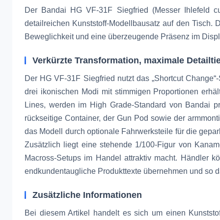
Der Bandai HG VF-31F Siegfried (Messer Ihlefeld c
detailreichen Kunststoff-Modellbausatz auf den Tisch.
Beweglichkeit und eine überzeugende Präsenz im Displ
Verkürzte Transformation, maximale Detailti
Der HG VF-31F Siegfried nutzt das „Shortcut Change“-Sy
drei ikonischen Modi mit stimmigen Proportionen erhält
Lines, werden im High Grade-Standard von Bandai p
rückseitige Container, der Gun Pod sowie der armmont
das Modell durch optionale Fahrwerksteile für die gepar
Zusätzlich liegt eine stehende 1/100-Figur von Kana
Macross-Setups im Handel attraktiv macht. Händler kö
endkundentaugliche Produkttexte übernehmen und so das 
Zusätzliche Informationen
Bei diesem Artikel handelt es sich um einen Kunstst