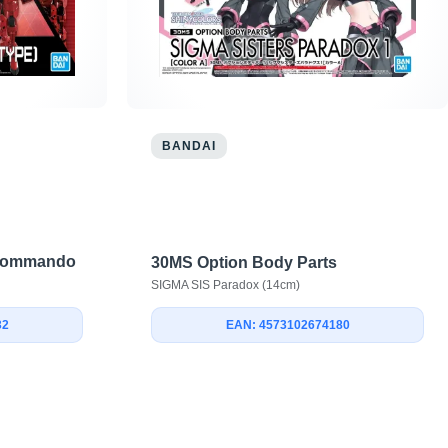
BANDAI
 Commando
30MS Option Body Parts
SIGMA SIS Paradox (14cm)
EAN: 4573102674180
32