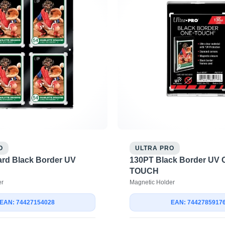
O
ULTRA PRO
ard Black Border UV
130PT Black Border UV 
h
TOUCH
er
Magnetic Holder
EAN: 74427154028
EAN: 7442785917