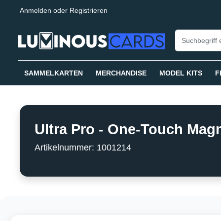
Anmelden
oder
Registrieren
springen
Zur Hauptnavigation springen
SAMMELKARTEN
MERCHANDISE
MODEL KITS
F
Ultra Pro - One-Touch Magn
Artikelnummer: 1001214