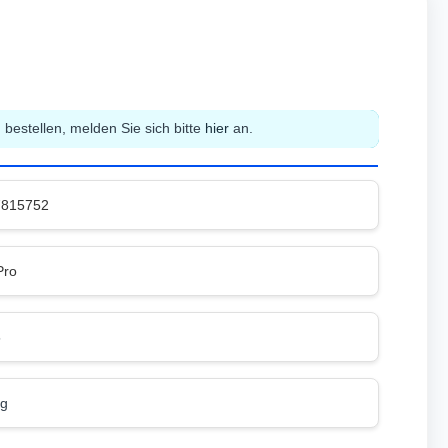
bestellen, melden Sie sich bitte
hier
an.
7815752
Pro
5
kg