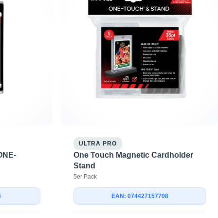
ULTRA PRO
ONE-
One Touch Magnetic Cardholder
Stand
5er Pack
6
EAN: 074427157708