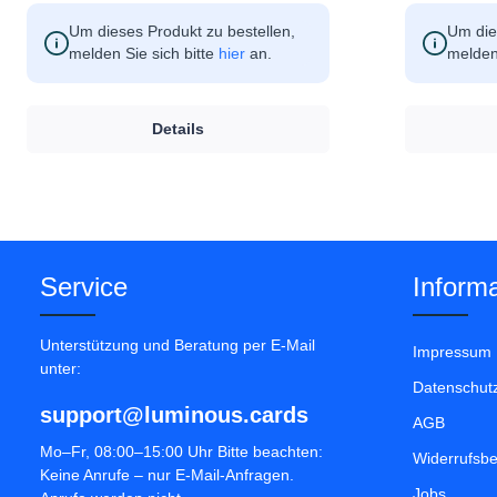
Um dieses Produkt zu bestellen,
Um die
melden Sie sich bitte
hier
an.
melden 
Details
Service
Informa
Unterstützung und Beratung per E-Mail
Impressum
unter:
Datenschut
support@luminous.cards
AGB
Mo–Fr, 08:00–15:00 Uhr Bitte beachten:
Widerrufsb
Keine Anrufe – nur E-Mail-Anfragen.
Jobs