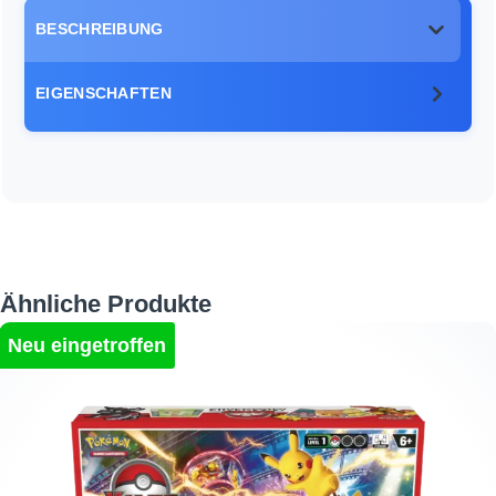
BESCHREIBUNG
EIGENSCHAFTEN
Produktgalerie überspringen
Ähnliche Produkte
Neu eingetroffen