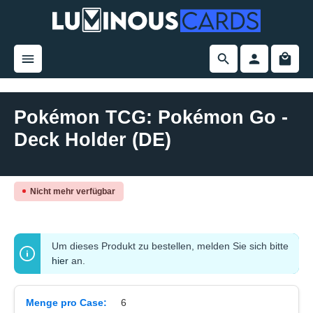
alt springen
Pokémon TCG: Pokémon Go -
Deck Holder (DE)
Bildergalerie überspringen
Nicht mehr verfügbar
Um dieses Produkt zu bestellen, melden Sie sich bitte
hier
an.
Menge pro Case:
6