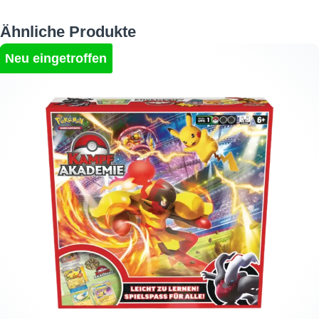
Produktgalerie überspringen
Ähnliche Produkte
Neu eingetroffen