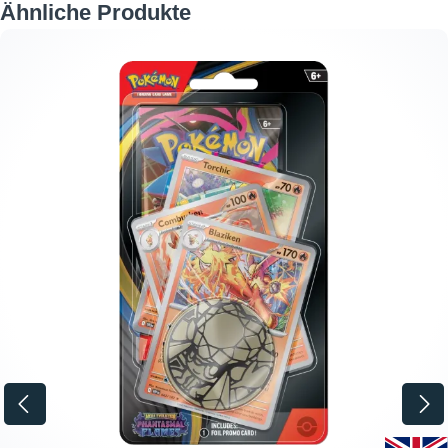
Produktgalerie überspringen
Ähnliche Produkte