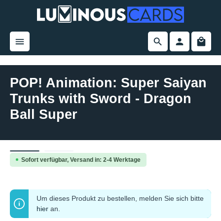
alt springen
POP! Animation: Super Saiyan
Trunks with Sword - Dragon
Ball Super
Bildergalerie überspringen
Sofort verfügbar, Versand in: 2-4 Werktage
Um dieses Produkt zu bestellen, melden Sie sich bitte
hier
an.