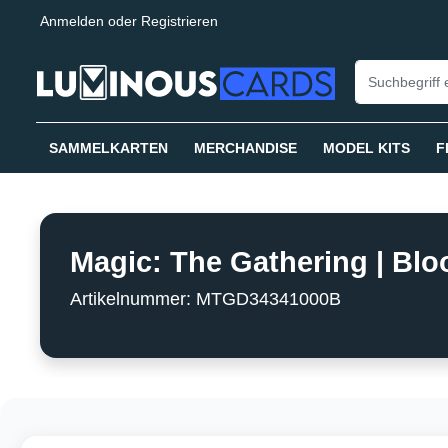
Anmelden
oder
Registrieren
springen
Zur Hauptnavigation springen
SAMMELKARTEN
MERCHANDISE
MODEL KITS
F
Magic: The Gathering | Blo
Artikelnummer: MTGD34341000B