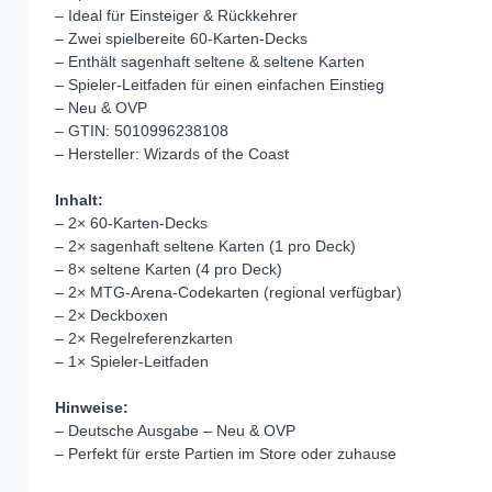
– Ideal für Einsteiger & Rückkehrer
– Zwei spielbereite 60‑Karten‑Decks
– Enthält sagenhaft seltene & seltene Karten
– Spieler‑Leitfaden für einen einfachen Einstieg
– Neu & OVP
– GTIN: 5010996238108
– Hersteller: Wizards of the Coast
Inhalt:
– 2× 60‑Karten‑Decks
– 2× sagenhaft seltene Karten (1 pro Deck)
– 8× seltene Karten (4 pro Deck)
– 2× MTG‑Arena‑Codekarten (regional verfügbar)
– 2× Deckboxen
– 2× Regelreferenzkarten
– 1× Spieler‑Leitfaden
Hinweise:
– Deutsche Ausgabe – Neu & OVP
– Perfekt für erste Partien im Store oder zuhause