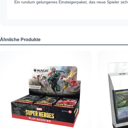
Ein rundum gelungenes Einsteigerpaket, das neue Spieler sicher
Ähnliche Produkte
Produktgalerie überspringen