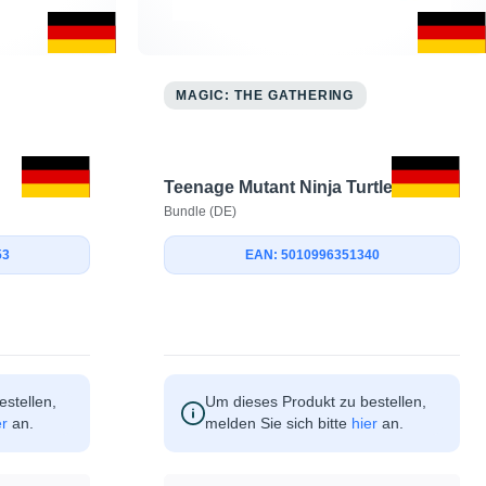
MAGIC: THE GATHERING
Teenage Mutant Ninja Turtles
Bundle (DE)
53
EAN: 5010996351340
stellen,
Um dieses Produkt zu bestellen,
er
an.
melden Sie sich bitte
hier
an.