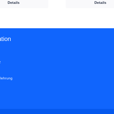
Details
Details
tion
z
elehrung