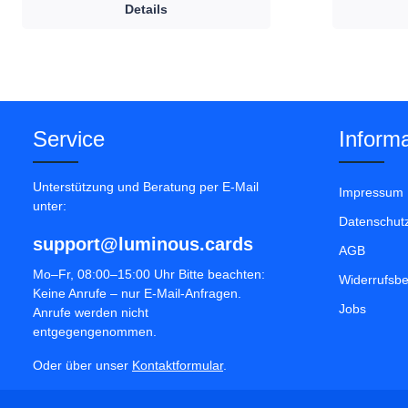
Details
Service
Informa
Unterstützung und Beratung per E-Mail
Impressum
unter:
Datenschut
support@luminous.cards
AGB
Mo–Fr, 08:00–15:00 Uhr Bitte beachten:
Widerrufsb
Keine Anrufe – nur E-Mail-Anfragen.
Jobs
Anrufe werden nicht
entgegengenommen.
Oder über unser
Kontaktformular
.