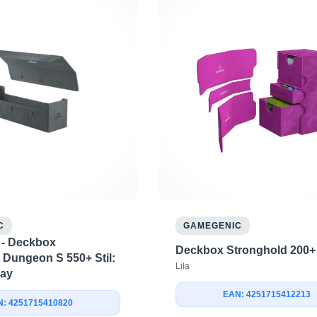
C
GAMEGENIC
- Deckbox
Deckbox Stronghold 200+
 Dungeon S 550+ Stil:
Lila
ray
EAN: 4251715412213
: 4251715410820