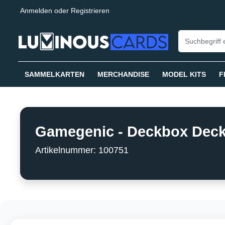
Anmelden
oder
Registrieren
springen
Zur Hauptnavigation springen
SAMMELKARTEN
MERCHANDISE
MODEL KITS
F
Gamegenic - Deckbox Deck 
Artikelnummer: 100751