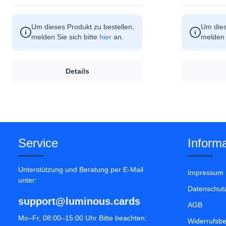
Um dieses Produkt zu bestellen,
Um dies
melden Sie sich bitte
hier
an.
melden 
Details
Service
Informa
Unterstützung und Beratung per E-Mail
Impressum
unter:
Datenschut
support@luminous.cards
AGB
Mo–Fr, 08:00–15:00 Uhr Bitte beachten:
Widerrufsb