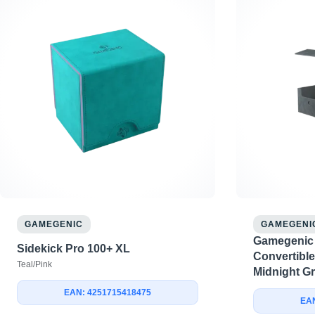
GAMEGENIC
GAMEGENI
Gamegenic 
Sidekick Pro 100+ XL
Convertible
Teal/Pink
Midnight G
EAN: 4251715418475
EAN