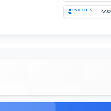
HERSTELLER-
GGS2
NR.: