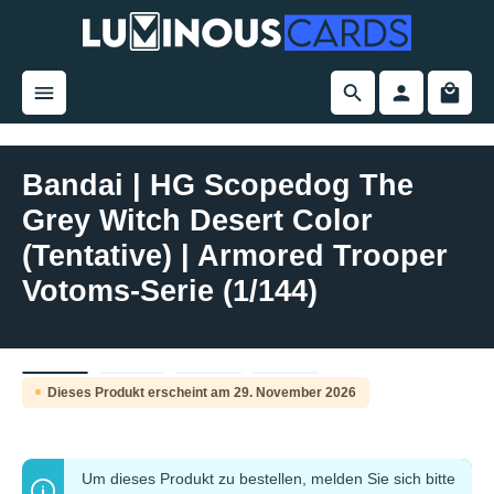
alt springen
Bandai | HG Scopedog The
Grey Witch Desert Color
(Tentative) | Armored Trooper
Votoms-Serie (1/144)
Bildergalerie überspringen
Dieses Produkt erscheint am 29. November 2026
Pre-Order
Um dieses Produkt zu bestellen, melden Sie sich bitte