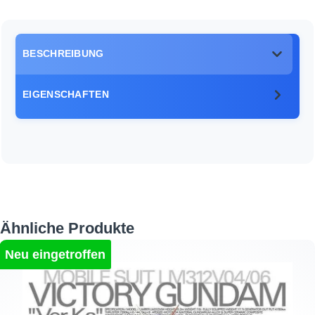
BESCHREIBUNG
EIGENSCHAFTEN
Produktgalerie überspringen
Ähnliche Produkte
Neu eingetroffen