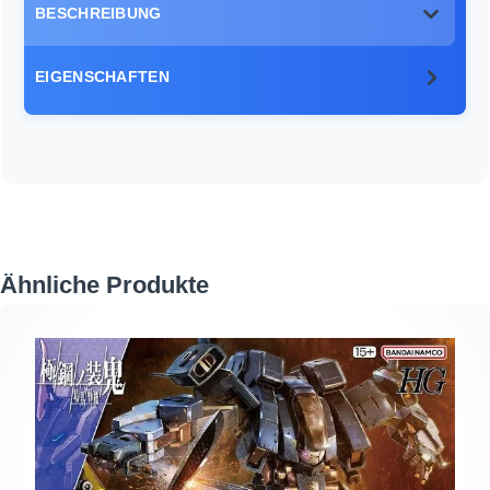
BESCHREIBUNG
EIGENSCHAFTEN
Produktgalerie überspringen
Ähnliche Produkte