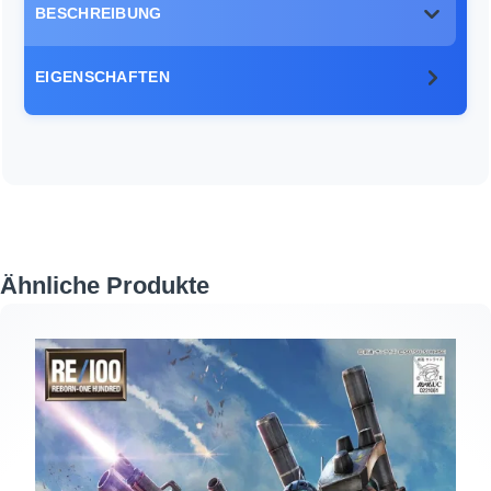
BESCHREIBUNG
EIGENSCHAFTEN
Produktgalerie überspringen
Ähnliche Produkte