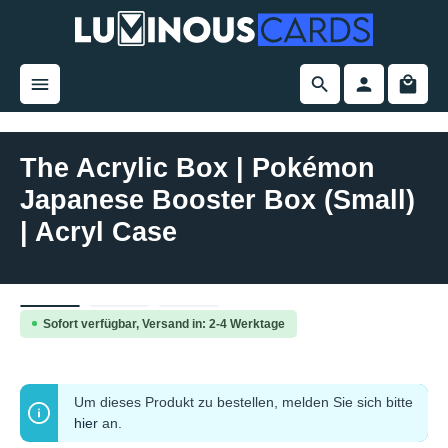
alt springen
The Acrylic Box | Pokémon
Japanese Booster Box (Small)
| Acryl Case
Bildergalerie überspringen
Sofort verfügbar, Versand in: 2-4 Werktage
Um dieses Produkt zu bestellen, melden Sie sich bitte
hier
an.