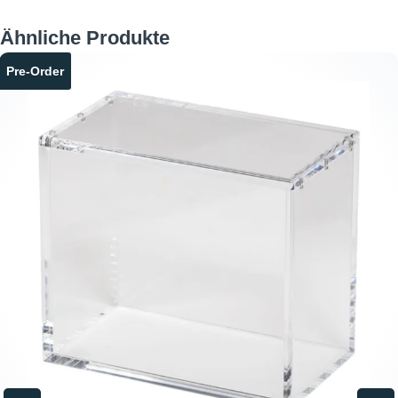
Produktgalerie überspringen
Ähnliche Produkte
Pre-Order