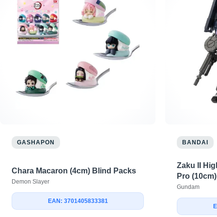
GASHAPON
BANDAI
Zaku II Hig
Chara Macaron (4cm) Blind Packs
Pro (10cm)
Demon Slayer
Gundam
EAN: 3701405833381
E