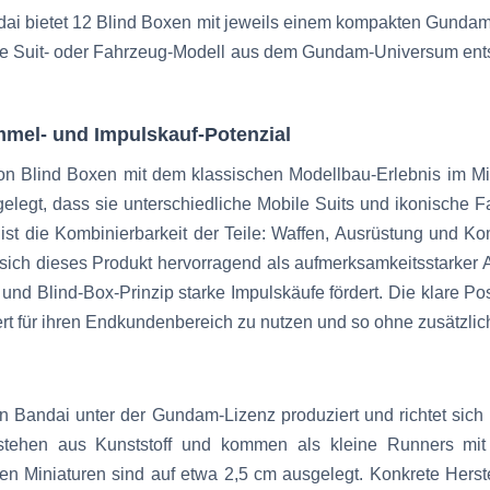
 bietet 12 Blind Boxen mit jeweils einem kompakten Gundam-M
obile Suit- oder Fahrzeug-Modell aus dem Gundam-Universum en
mmel- und Impulskauf-Potenzial
on Blind Boxen mit dem klassischen Modellbau-Erlebnis im 
elegt, dass sie unterschiedliche Mobile Suits und ikonische 
t die Kombinierbarkeit der Teile: Waffen, Ausrüstung und K
 sich dieses Produkt hervorragend als aufmerksamkeitsstarker A
d Blind-Box-Prinzip starke Impulskäufe fördert. Die klare P
 für ihren Endkundenbereich zu nutzen und so ohne zusätzliche
Bandai unter der Gundam-Lizenz produziert und richtet sich
stehen aus Kunststoff und kommen als kleine Runners mit
gen Miniaturen sind auf etwa 2,5 cm ausgelegt. Konkrete Hers