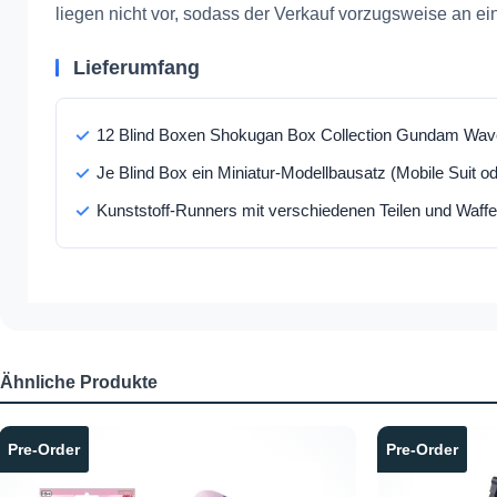
liegen nicht vor, sodass der Verkauf vorzugsweise an ei
Lieferumfang
12 Blind Boxen Shokugan Box Collection Gundam Wav
Je Blind Box ein Miniatur-Modellbausatz (Mobile Suit 
Kunststoff-Runners mit verschiedenen Teilen und Wa
Ähnliche Produkte
Produktgalerie überspringen
Pre-Order
Pre-Order