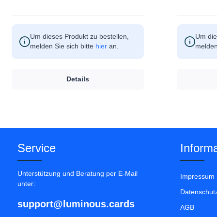
Um dieses Produkt zu bestellen,
Um die
melden Sie sich bitte
hier
an.
melden 
Details
Service
Informa
Unterstützung und Beratung per E-Mail
Impressum
unter:
Datenschut
support@luminous.cards
AGB