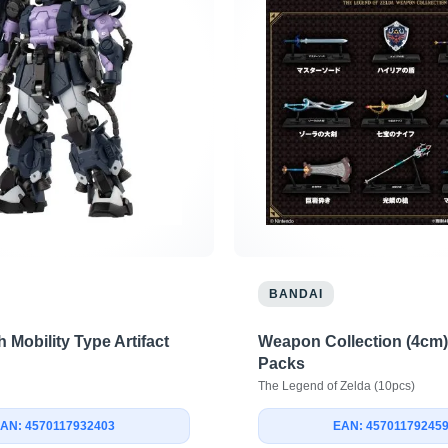
BANDAI
h Mobility Type Artifact
Weapon Collection (4cm)
Packs
The Legend of Zelda (10pcs)
AN: 4570117932403
EAN: 45701179245