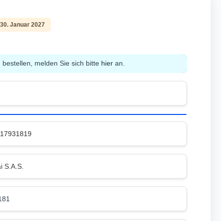
 30. Januar 2027
bestellen, melden Sie sich bitte
hier
an.
117931819
i S.A.S.
181