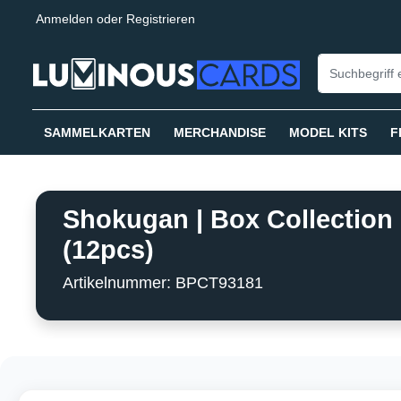
Anmelden
oder
Registrieren
springen
Zur Hauptnavigation springen
SAMMELKARTEN
MERCHANDISE
MODEL KITS
F
Shokugan | Box Collectio
(12pcs)
Artikelnummer: BPCT93181