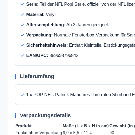
Serie:
Teil der NFL Pop! Serie, offiziell von der NFL lizen
Material:
Vinyl.
Altersempfehlung:
Ab 3 Jahren geeignet.
Verpackung:
Normale Fensterbox-Verpackung für Sam
Sicherheitshinweis:
Enthält Kleinteile, Erstickungsgefa
EAN/UPC:
889698796842.
Lieferumfang
1 x POP NFL: Patrick Mahomes II im roten Stirnband F
Verpackungsdetails
Produkt
Maße (L x B x H in cm)
Gewicht (in 
Funko ohne Verpackung
6,0 x 5,5 x 11,4
90