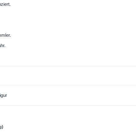
ziert.
mler.
hr.
igur
g)