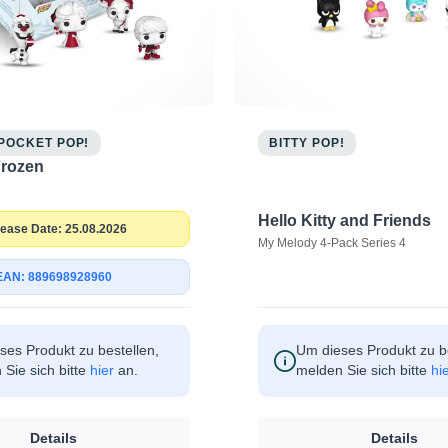
POCKET POP!
BITTY POP!
Frozen
Hello Kitty and Friends
ease Date: 25.08.2026
My Melody 4-Pack Series 4
EAN: 889698928960
ses Produkt zu bestellen,
Um dieses Produkt zu be
Sie sich bitte
hier
an.
melden Sie sich bitte
hi
Details
Details