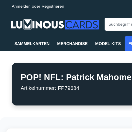
Anmelden
oder
Registrieren
springen
Zur Hauptnavigation springen
SAMMELKARTEN
MERCHANDISE
MODEL KITS
F
POP! NFL: Patrick Mahomes
Artikelnummer: FP79684