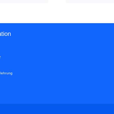
tion
z
elehrung