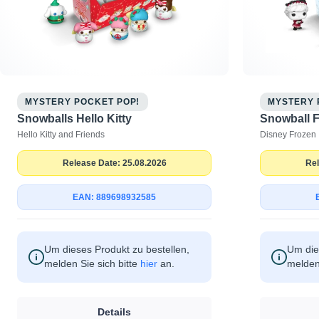
MYSTERY POCKET POP!
MYSTERY 
Snowballs Hello Kitty
Snowball 
Hello Kitty and Friends
Disney Frozen
Release Date: 25.08.2026
Rel
EAN: 889698932585
Um dieses Produkt zu bestellen,
Um die
melden Sie sich bitte
hier
an.
melden 
Details