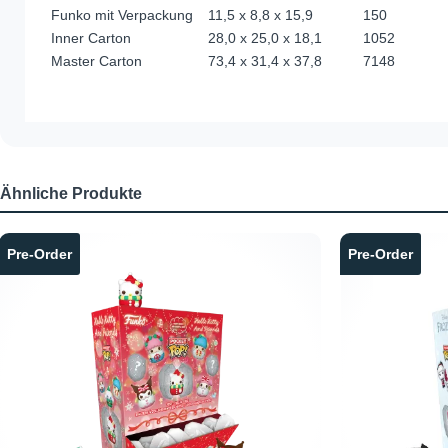
Funko mit Verpackung
11,5 x 8,8 x 15,9
150
Inner Carton
28,0 x 25,0 x 18,1
1052
Master Carton
73,4 x 31,4 x 37,8
7148
Ähnliche Produkte
Produktgalerie überspringen
Pre-Order
Pre-Order