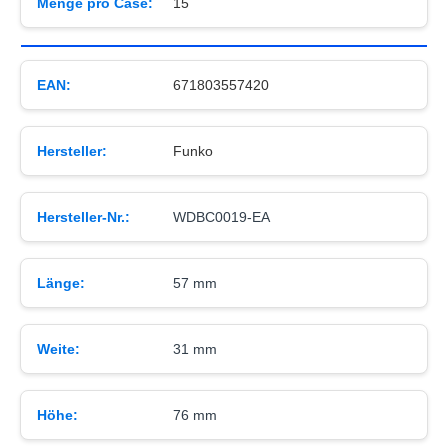
Menge pro Case:
15
EAN:
671803557420
Hersteller:
Funko
Hersteller-Nr.:
WDBC0019-EA
Länge:
57 mm
Weite:
31 mm
Höhe:
76 mm