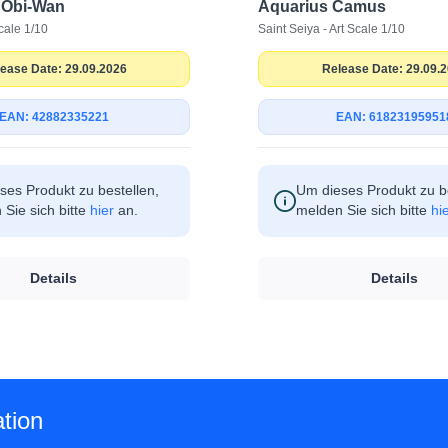
 Obi-Wan
Aquarius Camus
cale 1/10
Saint Seiya - Art Scale 1/10
ease Date: 29.09.2026
Release Date: 29.09.
EAN: 42882335221
EAN: 61823195951
ses Produkt zu bestellen,
Um dieses Produkt zu be
Sie sich bitte
hier
an.
melden Sie sich bitte
hi
Details
Details
tion