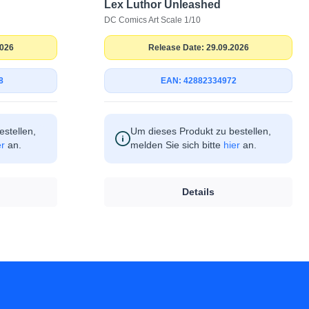
Lex Luthor Unleashed
DC Comics Art Scale 1/10
2026
Release Date: 29.09.2026
8
EAN: 42882334972
stellen,
Um dieses Produkt zu bestellen,
er
an.
melden Sie sich bitte
hier
an.
Details