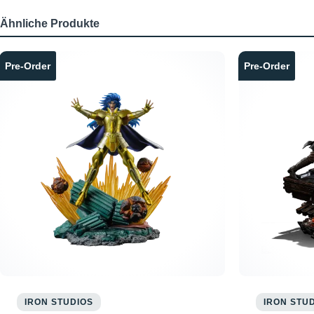
Ähnliche Produkte
Produktgalerie überspringen
Pre-Order
Pre-Order
IRON STUDIOS
IRON STU