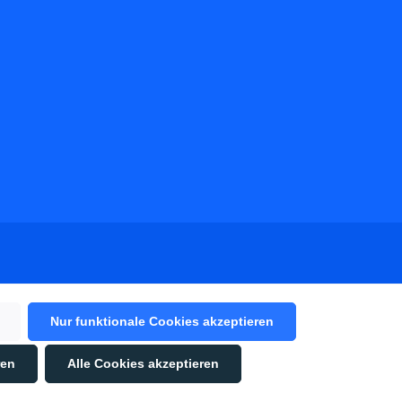
Nur funktionale Cookies akzeptieren
ren
Alle Cookies akzeptieren
ungen
zur Kenntnis
h reCAPTCHA geschützt und es gelten die
r sind Pflichtfelder.
und
Nutzungsbedingungen
.
d bin mit ihnen
en
und ggf. Nachnahmegebühren, wenn nicht anders angegeben.