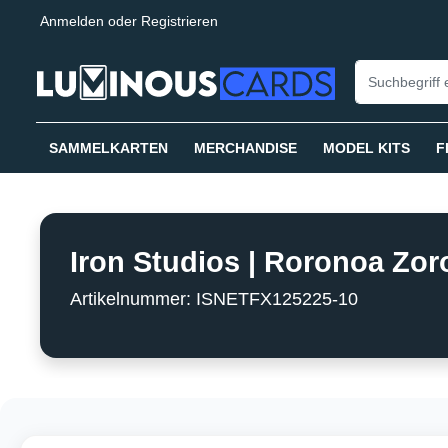
Anmelden
oder
Registrieren
springen
Zur Hauptnavigation springen
SAMMELKARTEN
MERCHANDISE
MODEL KITS
F
Iron Studios | Roronoa Zoro
Artikelnummer: ISNETFX125225-10