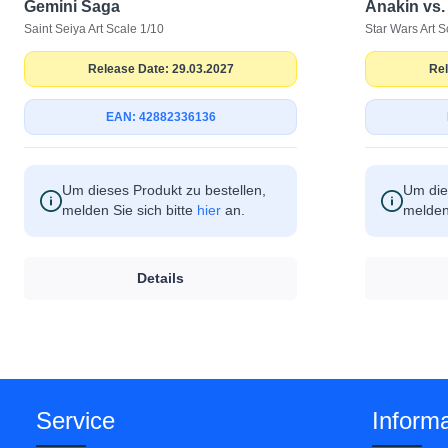
Gemini Saga
Anakin vs.
Saint Seiya Art Scale 1/10
Star Wars Art S
Release Date: 29.03.2027
Rel
EAN: 42882336136
Um dieses Produkt zu bestellen,
Um die
melden Sie sich bitte
hier
an.
melden 
Details
Service
Informa