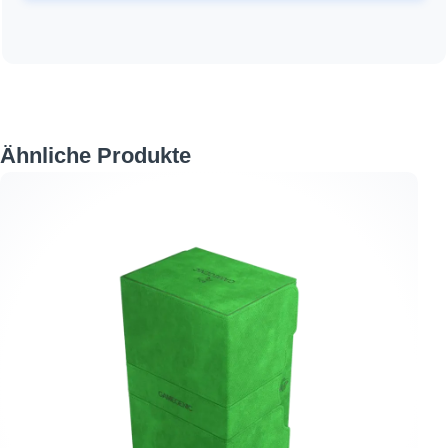
Produktgalerie überspringen
Ähnliche Produkte