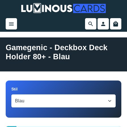
alt springen
Gamegenic - Deckbox Deck
Holder 80+ - Blau
Bildergalerie überspringen
Wieder auf Lager
auswählen
Stil