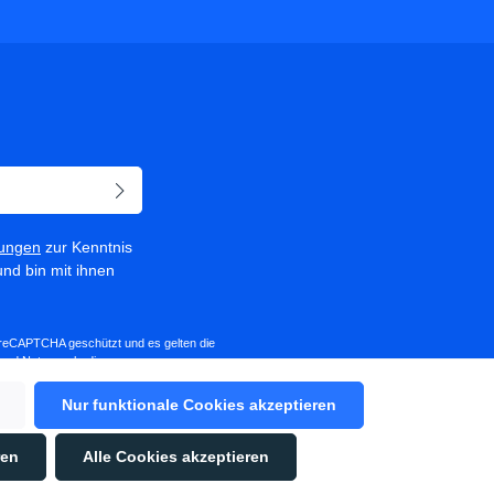
ungen
zur Kenntnis
nd bin mit ihnen
h reCAPTCHA geschützt und es gelten die
und
Nutzungsbedingungen
.
Nur funktionale Cookies akzeptieren
er sind Pflichtfelder.
ren
Alle Cookies akzeptieren