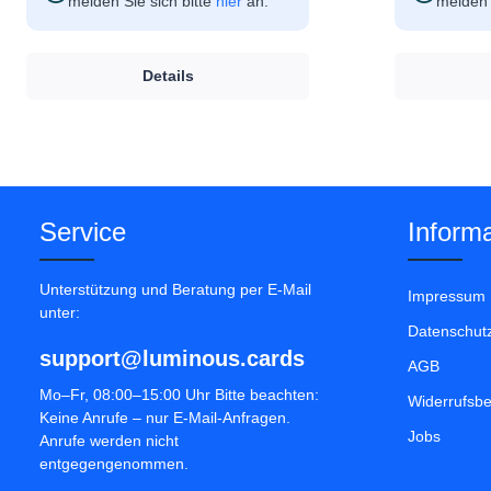
melden Sie sich bitte
hier
an.
melden 
Details
Service
Informa
Unterstützung und Beratung per E-Mail
Impressum
unter:
Datenschut
support@luminous.cards
AGB
Mo–Fr, 08:00–15:00 Uhr Bitte beachten:
Widerrufsb
Keine Anrufe – nur E-Mail-Anfragen.
Jobs
Anrufe werden nicht
entgegengenommen.