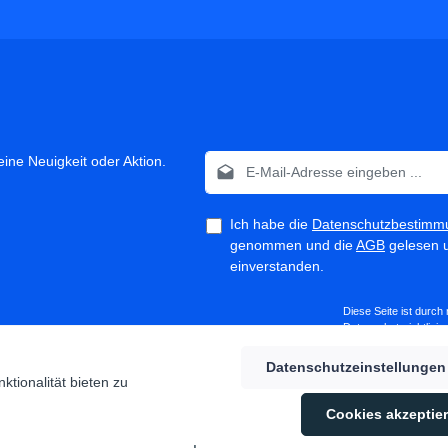
E-Mail-Adresse*
ine Neuigkeit oder Aktion.
Ich habe die
Datenschutzbestimm
genommen und die
AGB
gelesen u
einverstanden.
Diese Seite ist durc
Datenschutzrichtlinie
Datenschutzeinstellungen
tionalität bieten zu
Die mit einem Stern (*) markierten Feld
Cookies akzeptie