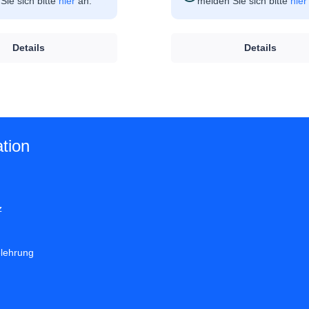
Sie sich bitte
hier
an.
melden Sie sich bitte
hier
Details
Details
tion
z
elehrung