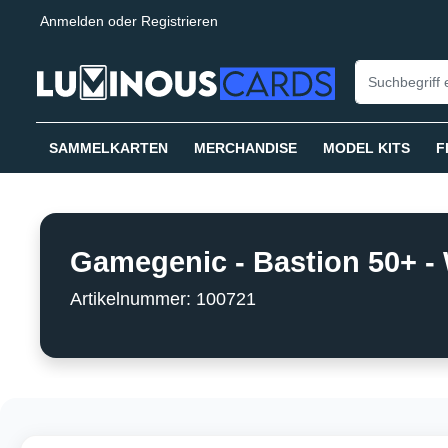
Anmelden
oder
Registrieren
springen
Zur Hauptnavigation springen
SAMMELKARTEN
MERCHANDISE
MODEL KITS
F
Gamegenic - Bastion 50+ -
Artikelnummer: 100721