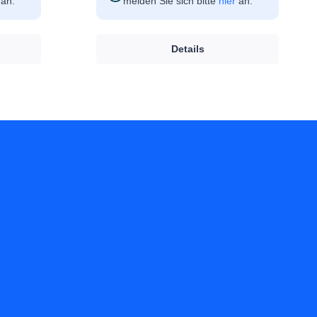
an.
melden Sie sich bitte
hier
an.
Details