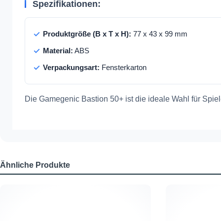
Spezifikationen:
Produktgröße (B x T x H):
77 x 43 x 99 mm
Material:
ABS
Verpackungsart:
Fensterkarton
Die Gamegenic Bastion 50+ ist die ideale Wahl für Spiel
Ähnliche Produkte
Produktgalerie überspringen