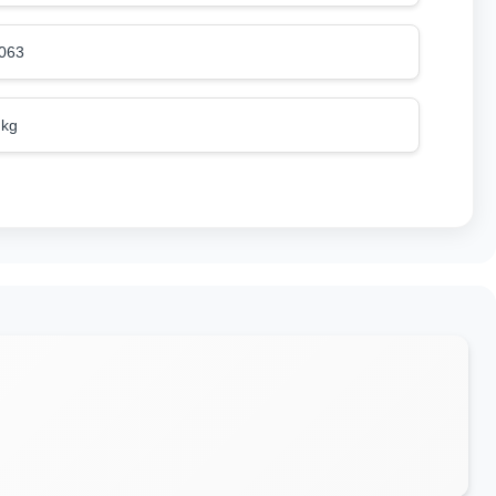
063
 kg