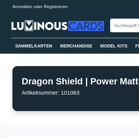
Anmelden
oder
Registrieren
springen
Zur Hauptnavigation springen
SAMMELKARTEN
MERCHANDISE
MODEL KITS
F
Dragon Shield | Power Matte
Artikelnummer: 101063