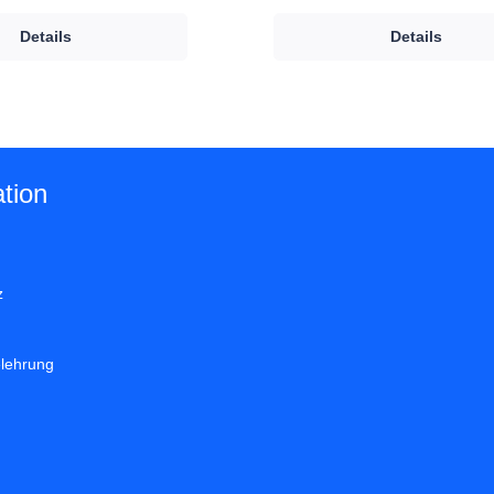
Details
Details
tion
z
elehrung