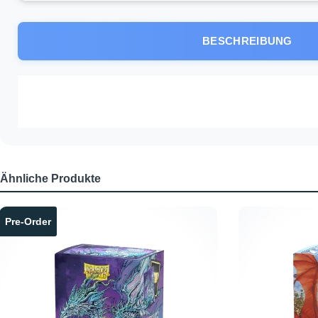
BESCHREIBUNG
Ähnliche Produkte
Produktgalerie überspringen
Pre-Order