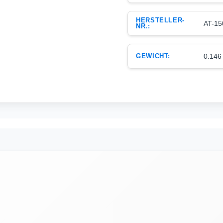
HERSTELLER-
AT-15
NR.:
GEWICHT:
0.146