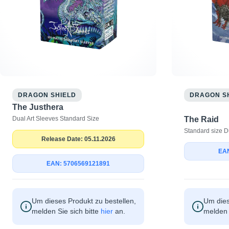
DRAGON SHIELD
DRAGON S
The Justhera
Dual Art Sleeves Standard Size
The Raid
Standard size D
Release Date: 05.11.2026
EAN
EAN: 5706569121891
Um dieses Produkt zu bestellen,
Um dies
melden Sie sich bitte
hier
an.
melden 