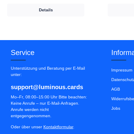
Details
Service
Informa
Unterstützung und Beratung per E-Mail
Impressum
unter:
Datenschut
support@luminous.cards
AGB
Mo–Fr, 08:00–15:00 Uhr Bitte beachten:
Widerrufsb
Keine Anrufe – nur E-Mail-Anfragen.
Jobs
Anrufe werden nicht
entgegengenommen.
Oder über unser
Kontaktformular
.