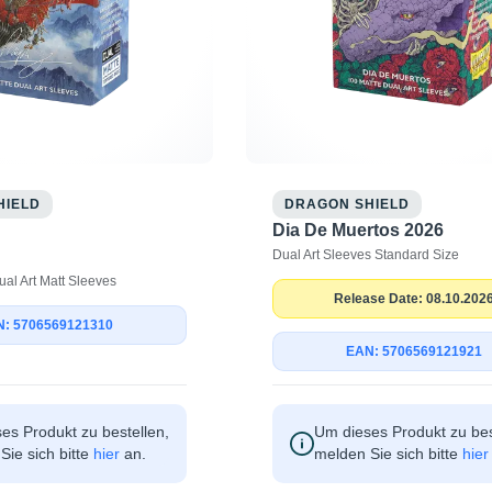
HIELD
DRAGON SHIELD
Dia De Muertos 2026
Dual Art Sleeves Standard Size
ual Art Matt Sleeves
Release Date: 08.10.202
: 5706569121310
EAN: 5706569121921
es Produkt zu bestellen,
Um dieses Produkt zu bes
Sie sich bitte
hier
an.
melden Sie sich bitte
hier