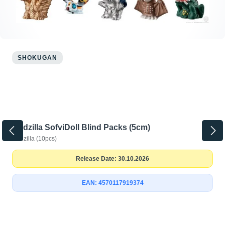
SHOKUGAN
Godzilla SofviDoll Blind Packs (5cm)
Godzilla (10pcs)
Release Date: 30.10.2026
EAN: 4570117919374