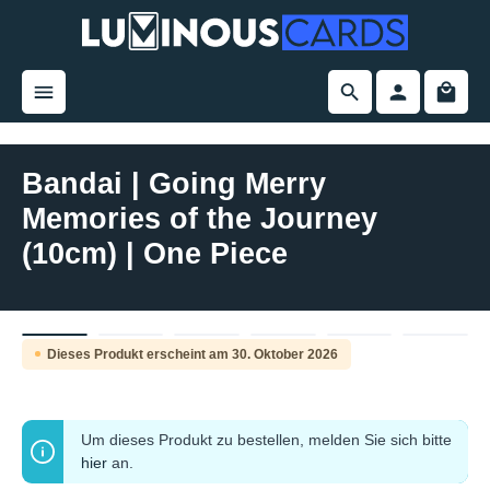
alt springen
Bandai | Going Merry
Memories of the Journey
(10cm) | One Piece
Bildergalerie überspringen
Dieses Produkt erscheint am 30. Oktober 2026
Pre-Order
Um dieses Produkt zu bestellen, melden Sie sich bitte
hier
an.