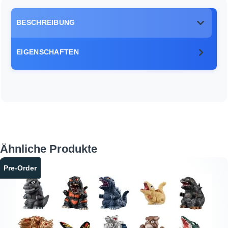
BESCHREIBUNG
EIGENSCHAFTEN
Produktgalerie überspringen
Ähnliche Produkte
Pre-Order