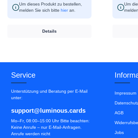
Um dieses Produkt zu bestellen,
Um die
melden Sie sich bitte
hier
an.
melden 
Details
Service
Informa
Unterstützung und Beratung per E-Mail
Impressum
unter:
Datenschut
support@luminous.cards
AGB
Mo–Fr, 08:00–15:00 Uhr Bitte beachten:
Widerrufsb
Keine Anrufe – nur E-Mail-Anfragen.
Jobs
Anrufe werden nicht