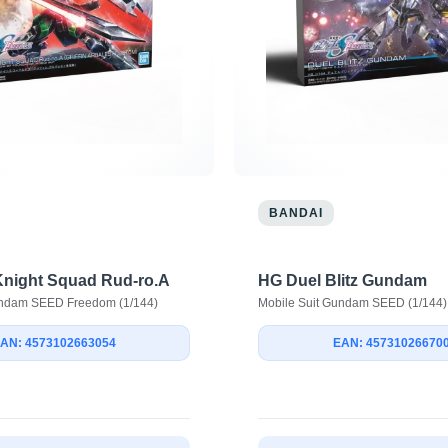
BANDAI
Knight Squad Rud-ro.A
HG Duel Blitz Gundam
undam SEED Freedom (1/144)
Mobile Suit Gundam SEED (1/144)
AN: 4573102663054
EAN: 45731026670