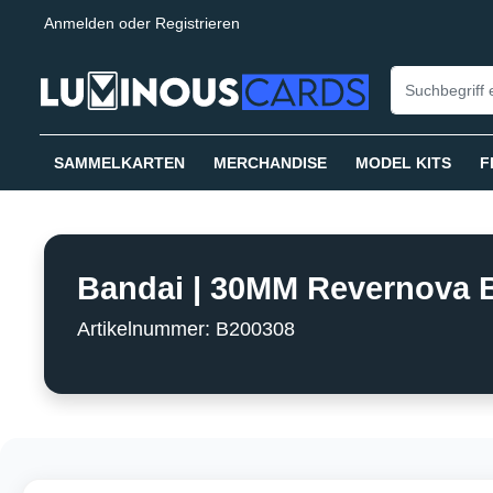
Anmelden
oder
Registrieren
springen
Zur Hauptnavigation springen
SAMMELKARTEN
MERCHANDISE
MODEL KITS
F
Bandai | 30MM Revernova B
Artikelnummer: B200308