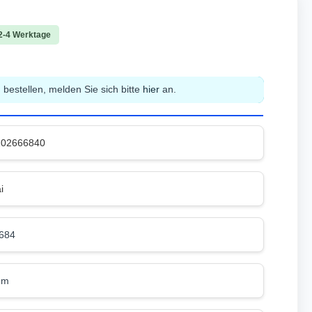
 2-4 Werktage
bestellen, melden Sie sich bitte
hier
an.
102666840
i
684
mm